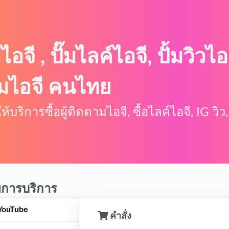
มไอจี , ปั๊มไลค์ไอจี, ปั้มวิวไ
ตามไอจี คนไทย
ห้บริการซื้อผู้ติดตามไอจี, ซื้อไลค์ไอจี, IG ว
การบริการ
YouTube
คำสั่ง